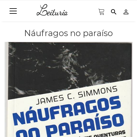
search
person_outline
Náufragos no paraíso