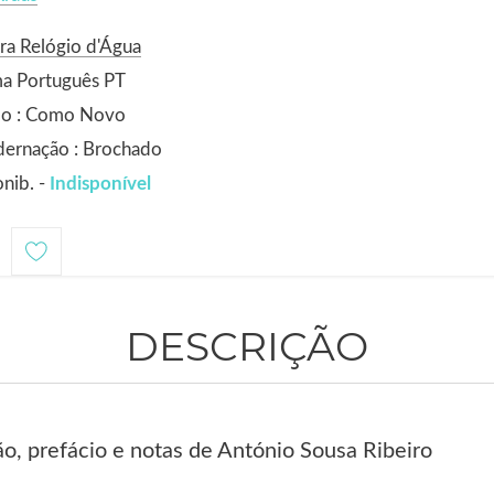
ra Relógio d'Água
ma Português PT
do : Como Novo
dernação : Brochado
nib. -
Indisponível
1
DESCRIÇÃO
ão, prefácio e notas de António Sousa Ribeiro