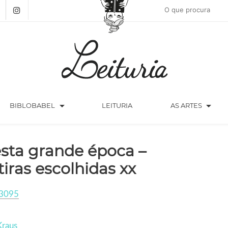
arrow_drop_down
arrow_drop_down
BIBLOBABEL
LEITURIA
AS ARTES
sta grande época –
tiras escolhidas xx
3095
Kraus