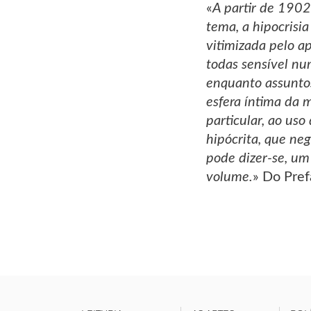
«
A partir de 1902
tema, a hipocrisi
vitimizada pelo a
todas sensível num
enquanto assuntos
esfera íntima da 
particular, ao us
hipócrita, que neg
pode dizer-se, um
volume.
» Do Pref