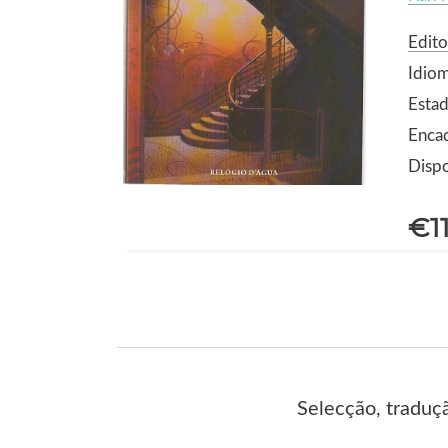
Edito
Idio
Esta
Enca
Dispo
€1
Selecção, traduç