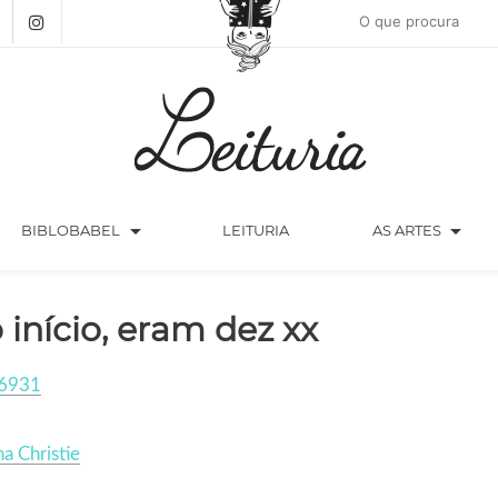
arrow_drop_down
arrow_drop_down
BIBLOBABEL
LEITURIA
AS ARTES
 início, eram dez xx
6931
a Christie