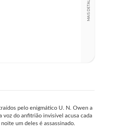
MAIS DETALHES
LT016931
Detalhes físico
Dimensões
14,00 x 21,00 x
Nº Páginas
190
raídos pelo enigmático U. N. Owen a
voz do anfitrião invisível acusa cada
noite um deles é assassinado.