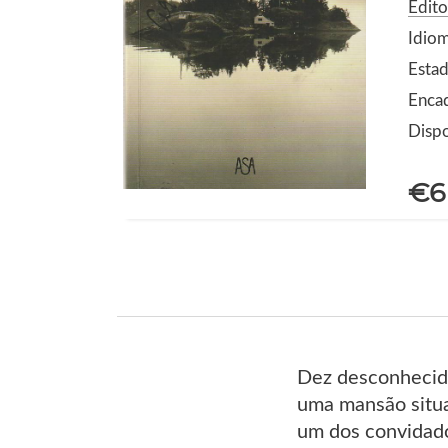
Edito
Idio
Estad
Enca
Dispo
€6
Dez desconhecid
uma mansão situad
um dos convidado