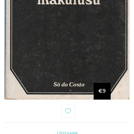
€9
LT014689