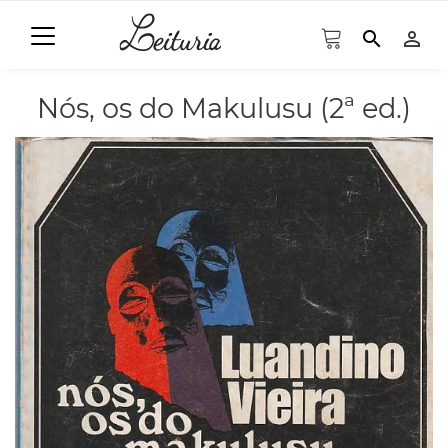
search
person_outline
Nós, os do Makulusu (2ª ed.)