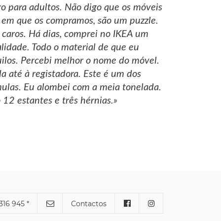
o para adultos. Não digo que os móveis
a em que os compramos, são um puzzle.
s caros. Há dias, comprei no IKEA um
idade. Todo o material de que eu
uilos. Percebi melhor o nome do móvel.
a até à registadora. Este é um dos
mulas. Eu alombei com a meia tonelada.
12 estantes e três hérnias.»
316 945 *
Contactos