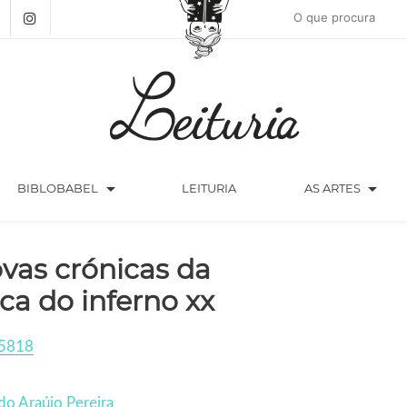
arrow_drop_down
arrow_drop_down
BIBLOBABEL
LEITURIA
AS ARTES
vas crónicas da
ca do inferno xx
5818
do Araújo Pereira