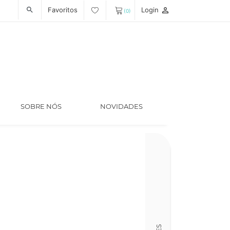
Favoritos
Login
person_outline
search
(0)
SOBRE NÓS
NOVIDADES
Código
LT005818