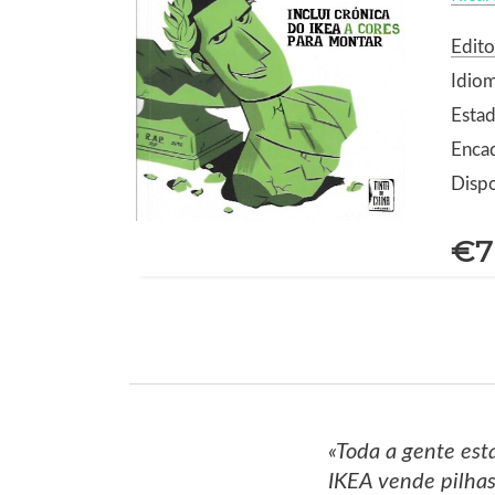
Edito
Idio
Estad
Enca
Dispo
€7
«Toda a gente est
IKEA vende pilhas