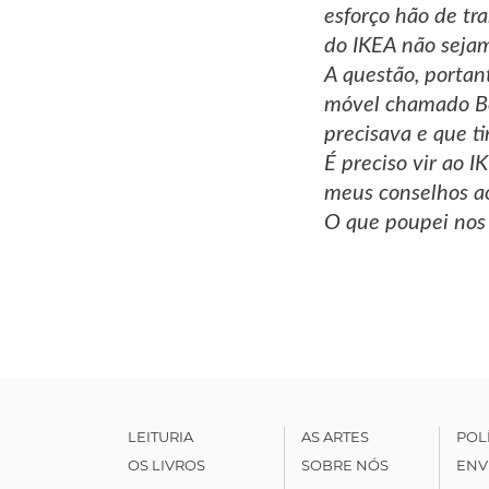
esforço hão de tr
do IKEA não sejam
A questão, portan
móvel chamado Be
precisava e que t
É preciso vir ao 
meus conselhos ao
O que poupei nos 
LEITURIA
AS ARTES
POL
OS LIVROS
SOBRE NÓS
ENV