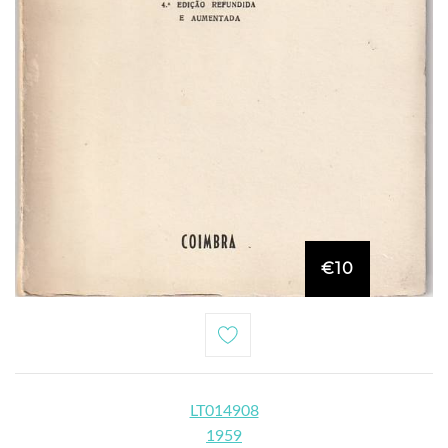
€10
LT014908
1959