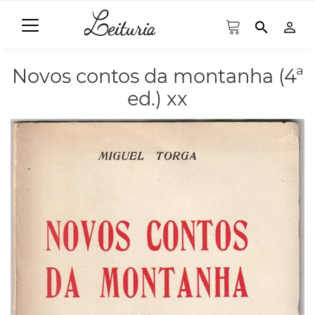
search
person_outline
Novos contos da montanha (4ª
ed.) xx