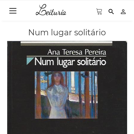
search
person_outline
Num lugar solitário