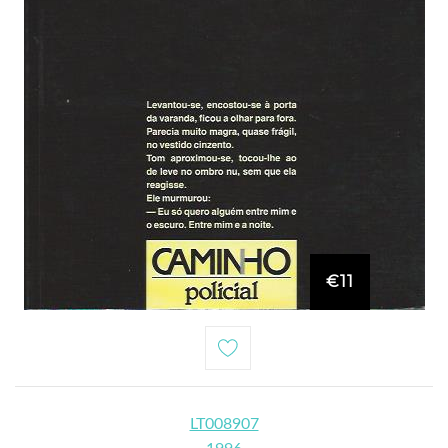
€11
LT008907