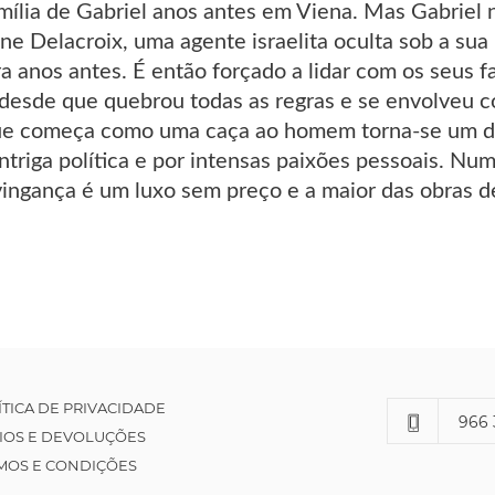
mília de Gabriel anos antes em Viena. Mas Gabriel n
ine Delacroix, uma agente israelita oculta sob a su
a anos antes. É então forçado a lidar com os seus 
desde que quebrou todas as regras e se envolveu 
ue começa como uma caça ao homem torna-se um du
ntriga política e por intensas paixões pessoais. Nu
vingança é um luxo sem preço e a maior das obras de
ÍTICA DE PRIVACIDADE
966 
IOS E DEVOLUÇÕES
MOS E CONDIÇÕES