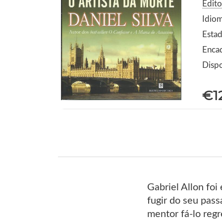
Edito
Idio
Estad
Enca
Dispo
€1
Gabriel Allon fo
fugir do seu pass
mentor fá-lo regr