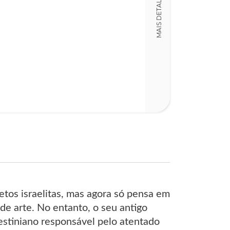
MAIS DETALHES
LT009755
Detalhes físico
Dimensões
15,00 x 23,00 x
Nº Páginas
398
etos israelitas, mas agora só pensa em
de arte. No entanto, o seu antigo
alestiniano responsável pelo atentado