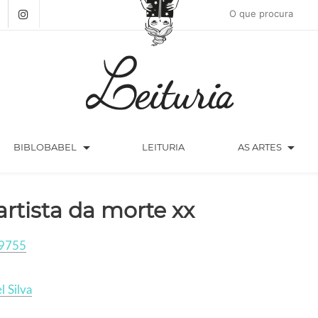
arrow_drop_down
arrow_drop_down
BIBLOBABEL
LEITURIA
AS ARTES
artista da morte xx
9755
l Silva