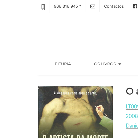
966 316 945 *
Contactos
arrow_drop_down
(CURRENT)
LEITURIA
OS LIVROS
O 
LT00
2008
Danie