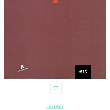
€15
LT009501