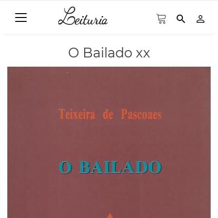
search
person_outline
O Bailado xx