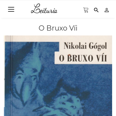
search
person_outline
O Bruxo Víi