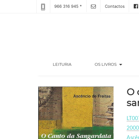
966 316 945 *
Contactos
arrow_drop_down
(CURRENT)
LEITURIA
OS LIVROS
O 
sa
LT00
2000
Ascên