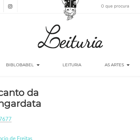
arrow_drop_down
arrow_drop_down
BIBLOBABEL
LEITURIA
AS ARTES
canto da
ngardata
7677
cio de Freitas