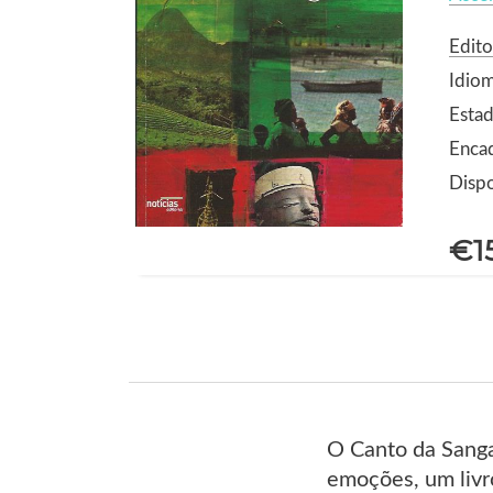
Edito
Idio
Estad
Enca
Dispo
€1
O Canto da Sanga
emoções, um livro