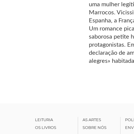
uma mulher legít
Marrocos. Vicissi
Espanha, a França
Um romance picar
saborosa petite h
protagonistas. E
declaração de am
alegres» habitad
LEITURIA
AS ARTES
POL
OS LIVROS
SOBRE NÓS
ENV