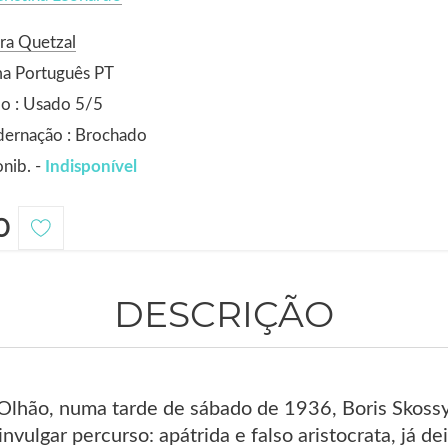
ra Quetzal
ma Português PT
o : Usado 5/5
dernação : Brochado
nib. -
Indisponível
0
DESCRIÇÃO
lhão, numa tarde de sábado de 1936, Boris Skossy
invulgar percurso: apátrida e falso aristocrata, já d