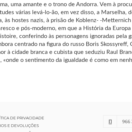
ima, uma amante e o trono de Andorra. Vem à procur
tudes várias levá-lo-ão, em vez disso, a Marselha, de
, às hostes nazis, à prisão de Koblenz- -Metternich
esco e pós-moderno, em que a História da Europa 
istoire, conferindo às personagens ignoradas pela g
mbora centrado na figura do russo Boris Skossyref
or à cidade branca e cubista que seduziu Raul Bra
a, «onde o sentimento da igualdade é como em nenh
ÍTICA DE PRIVACIDADE
966 
IOS E DEVOLUÇÕES