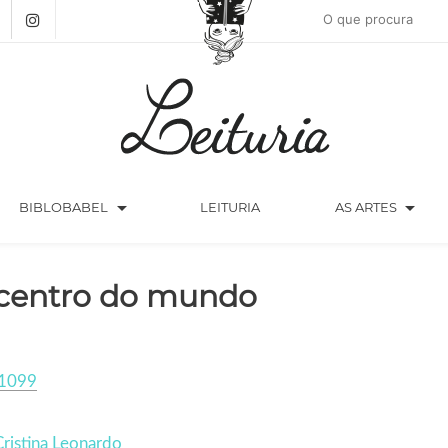
arrow_drop_down
arrow_drop_down
BIBLOBABEL
LEITURIA
AS ARTES
centro do mundo
1099
ristina Leonardo