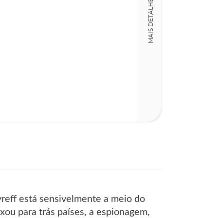
MAIS DETALHES
15,00 x 23,00 x
Nº Páginas
193
reff está sensivelmente a meio do
eixou para trás países, a espionagem,