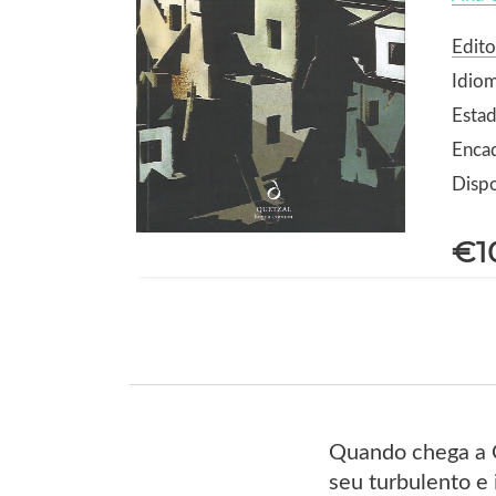
Edito
Idio
Estad
Enca
Dispo
€1
Quando chega a O
seu turbulento e 