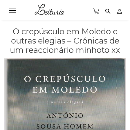
search
person_outline
O crepúsculo em Moledo e
outras elegias – Crónicas de
um reaccionário minhoto xx