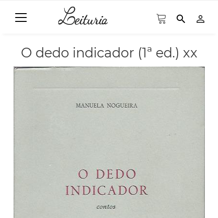
search
person_outline
O dedo indicador (1ª ed.) xx