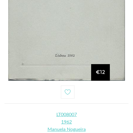
€12
LT008007
1962
Manuela Nogueira