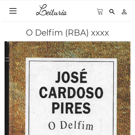
search
person_outline
O Delfim (RBA) xxxx