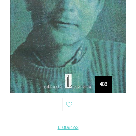
€8
LT006163