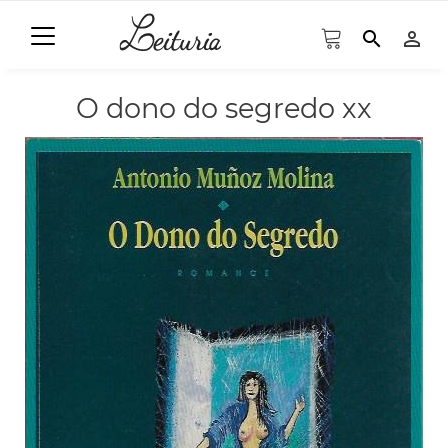
search
person_outline
O dono do segredo xx