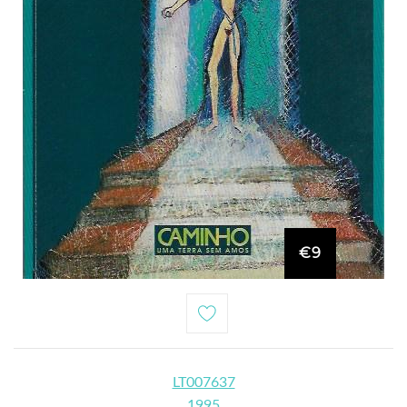
€9
LT007637
1995