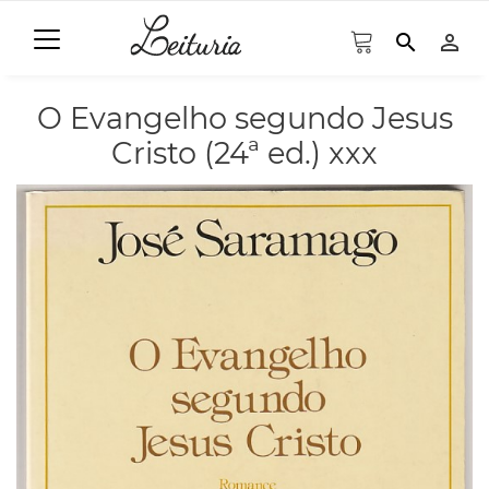
search
person_outline
O Evangelho segundo Jesus
Cristo (24ª ed.) xxx