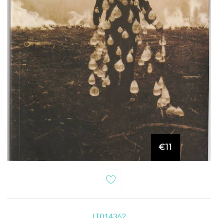
€11
LT014362