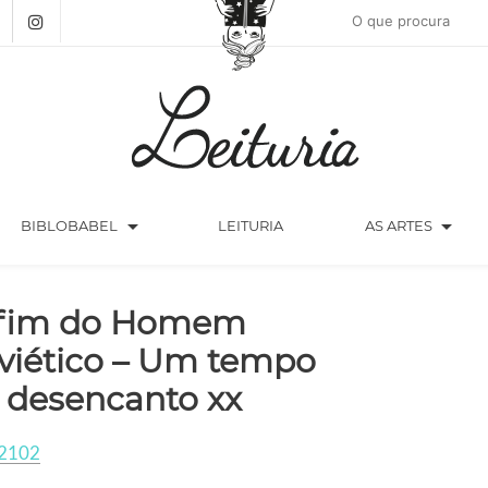
arrow_drop_down
arrow_drop_down
BIBLOBABEL
LEITURIA
AS ARTES
fim do Homem
viético – Um tempo
 desencanto xx
2102