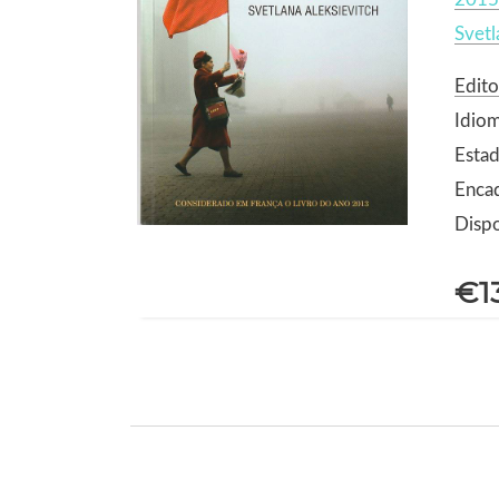
Svetl
Edito
Idio
Estad
Enca
Dispo
€1