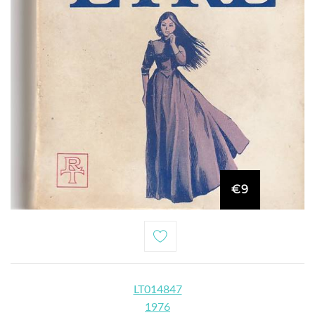
€9
LT014847
1976