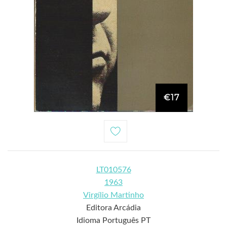
€17
LT010576
1963
Virgílio Martinho
Editora Arcádia
Idioma Português PT