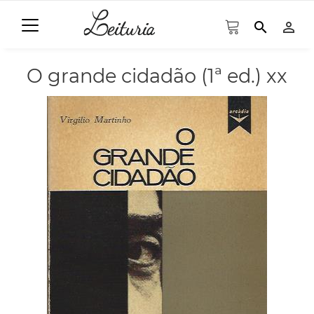
search
person_outline
O grande cidadão (1ª ed.) xx