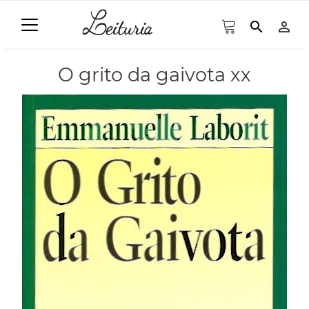
search
person_outline
O grito da gaivota xx