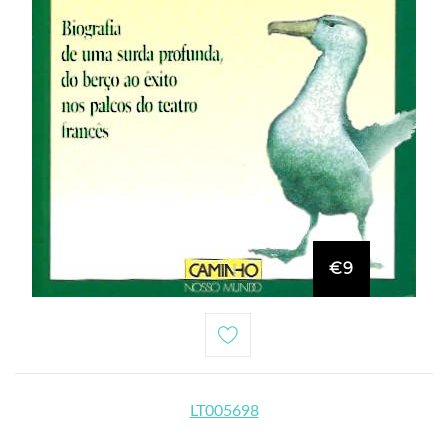
€9
LT005698