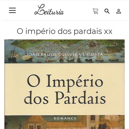
search
person_outline
O império dos pardais xx