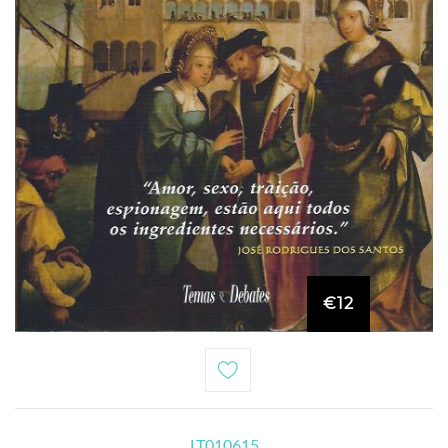
€12
LT010615