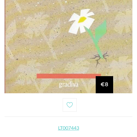
€8
LT007443