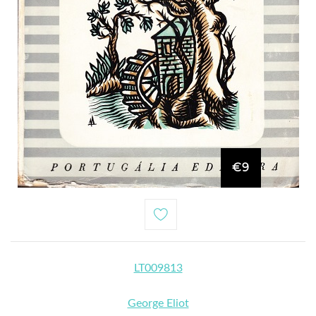
€9
LT009813
George Eliot