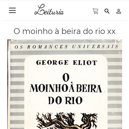
search
person_outline
O moinho à beira do rio xx