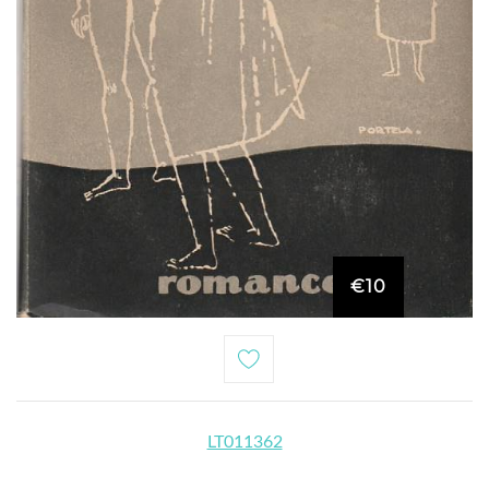
€10
LT011362