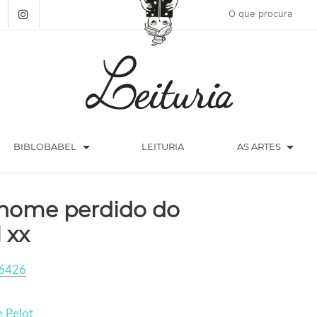
arrow_drop_down
arrow_drop_down
BIBLOBABEL
LEITURIA
AS ARTES
nome perdido do
l xx
6426
e Pelot