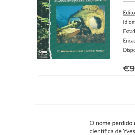
Edito
Idio
Estad
Enca
Dispo
€9
O nome perdido d
científica de Yv