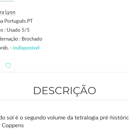
ra Lyon
ma Português PT
o : Usado 5/5
dernação : Brochado
nib. -
Indisponível
DESCRIÇÃO
o sol é o segundo volume da tetralogia pré-históri
es Coppens