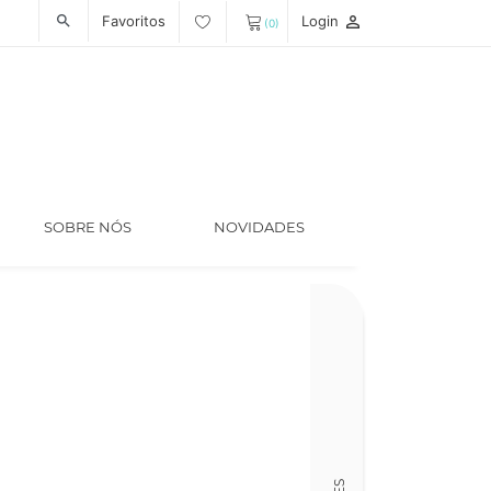
Favoritos
Login
person_outline
search
(0)
SOBRE NÓS
NOVIDADES
Código
LT006426