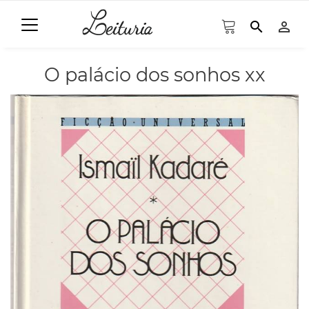
search
person_outline
O palácio dos sonhos xx