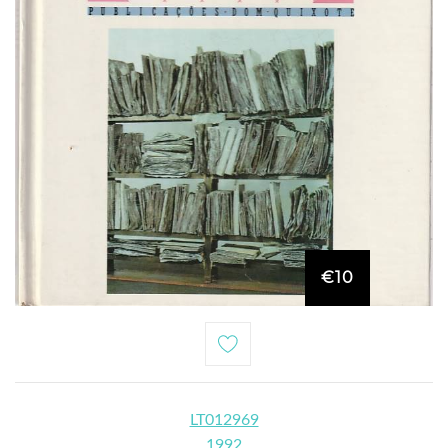
€10
LT012969
1992