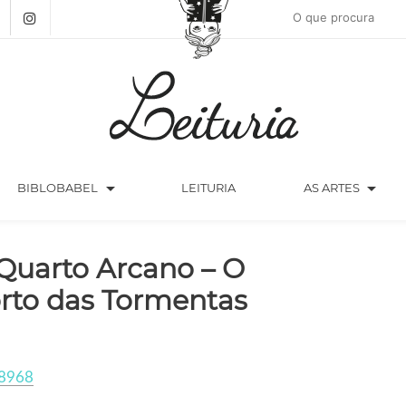
arrow_drop_down
arrow_drop_down
BIBLOBABEL
LEITURIA
AS ARTES
Quarto Arcano – O
rto das Tormentas
8968