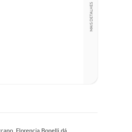
LT008968
MAIS DETALHES
Detalhes físico
Nº Páginas
681
ano, Florencia Bonelli dá