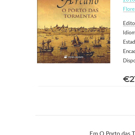
Flore
Edito
Idio
Estad
Enca
Dispo
€2
Em O Porto das T