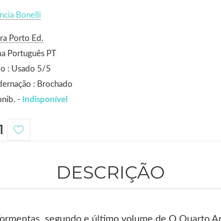
ncia Bonelli
ra Porto Ed.
ma Português PT
o : Usado 5/5
dernação : Brochado
nib. -
Indisponível
1
DESCRIÇÃO
ormentas, segundo e último volume de O Quarto Arc