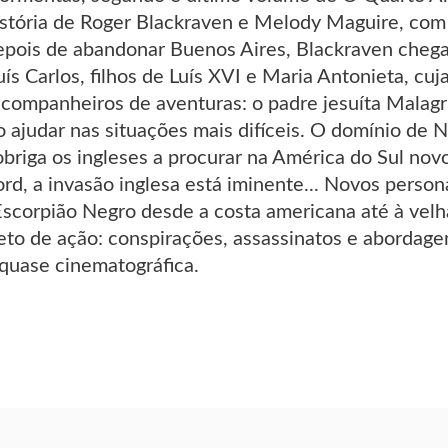
istória de Roger Blackraven e Melody Maguire, com 
pois de abandonar Buenos Aires, Blackraven chega 
ís Carlos, filhos de Luís XVI e Maria Antonieta, cuja
 companheiros de aventuras: o padre jesuíta Malagr
o ajudar nas situações mais difíceis. O domínio de
obriga os ingleses a procurar na América do Sul no
ord, a invasão inglesa está iminente... Novos per
Escorpião Negro desde a costa americana até à vel
to de ação: conspirações, assassinatos e abordagen
quase cinematográfica.