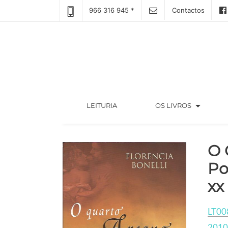
966 316 945 *
Contactos
arrow_drop_down
(CURRENT)
LEITURIA
OS LIVROS
O 
Po
xx
LT00
2010