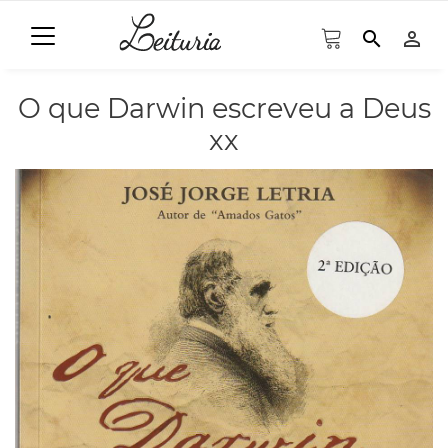
search
person_outline
O que Darwin escreveu a Deus
xx