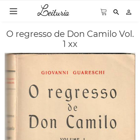
search
person_outline
O regresso de Don Camilo Vol.
1 xx