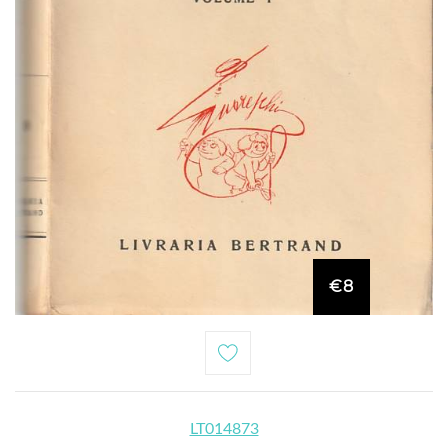
€8
LT014873