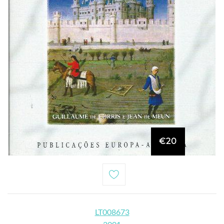
€20
LT008673