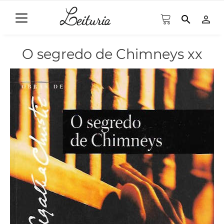
search
person_outline
O segredo de Chimneys xx