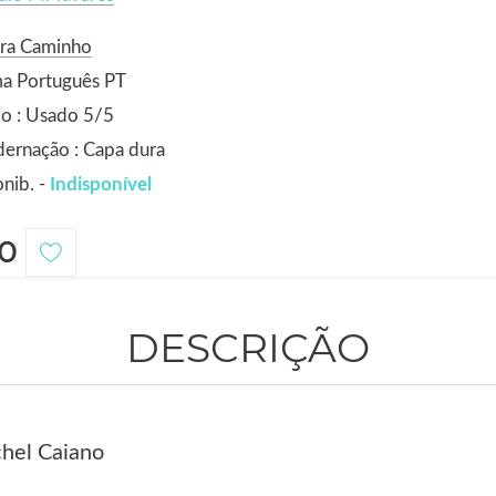
ora Caminho
ma Português PT
o : Usado 5/5
ernação : Capa dura
nib. -
Indisponível
0
DESCRIÇÃO
hel Caiano