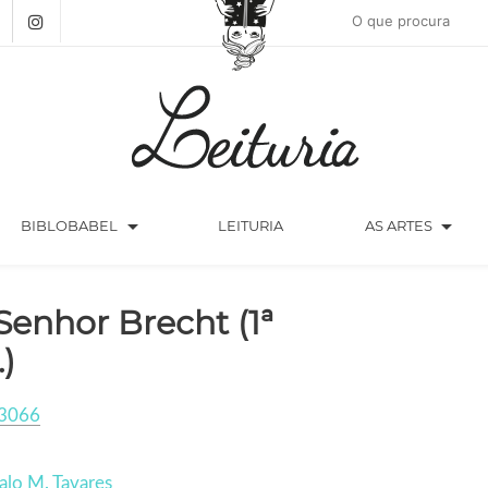
arrow_drop_down
arrow_drop_down
BIBLOBABEL
LEITURIA
AS ARTES
Senhor Brecht (1ª
.)
3066
lo M. Tavares