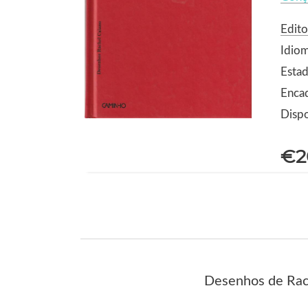
Edit
Idio
Estad
Encad
Dispo
€2
Desenhos de Rac