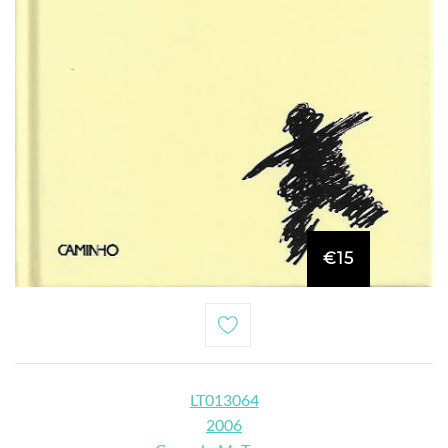
€15
LT013064
2006