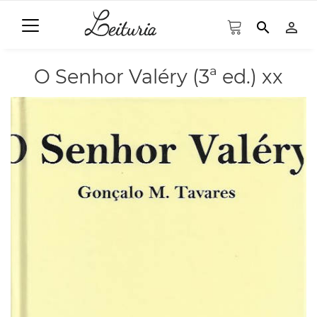
search
person_outline
O Senhor Valéry (3ª ed.) xx