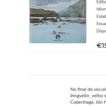
Edito
Idio
Estad
Enca
Dispo
€1
No final do sécul
Þingvellir, velho
Copenhaga. Jón Hr