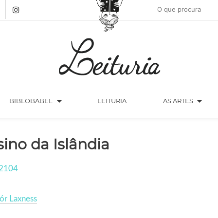
arrow_drop_down
arrow_drop_down
BIBLOBABEL
LEITURIA
AS ARTES
sino da Islândia
2104
ór Laxness