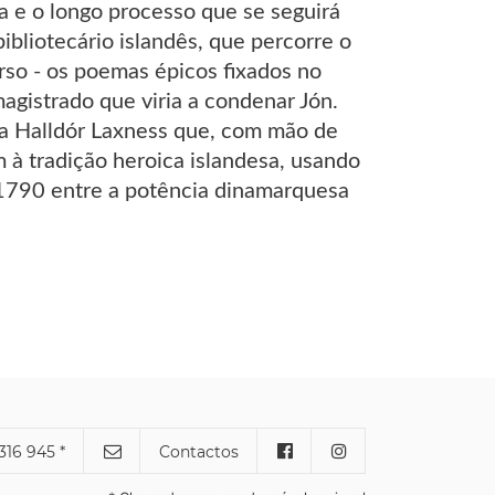
a e o longo processo que se seguirá
ibliotecário islandês, que percorre o
rso - os poemas épicos fixados no
agistrado que viria a condenar Jón.
a Halldór Laxness que, com mão de
 à tradição heroica islandesa, usando
a 1790 entre a potência dinamarquesa
316 945 *
Contactos