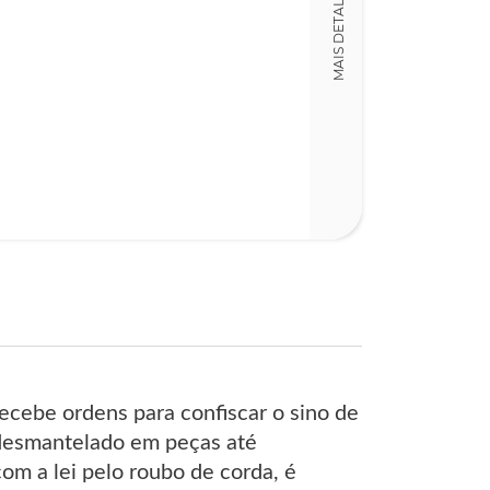
MAIS DETALHES
Detalhes físico
Dimensões
15,00 x 22,00 x
Nº Páginas
446
recebe ordens para confiscar o sino de
r desmantelado em peças até
om a lei pelo roubo de corda, é