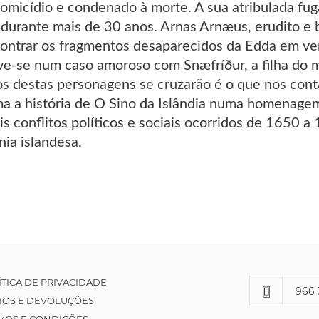
omicídio e condenado à morte. A sua atribulada fug
 durante mais de 30 anos. Arnas Arnæus, erudito e b
contrar os fragmentos desaparecidos da Edda em ve
ve-se num caso amoroso com Snæfríður, a filha do m
 destas personagens se cruzarão é o que nos cont
ma a história de O Sino da Islândia numa homenagem
is conflitos políticos e sociais ocorridos de 1650 
nia islandesa.
ÍTICA DE PRIVACIDADE
966 
IOS E DEVOLUÇÕES
MOS E CONDIÇÕES