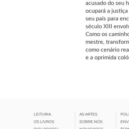
acusado do seu h
ocupará a justiça
seu país para en
século XIII envol
Como os caminhos
mestre, transfor
como cenário rea
e a oprimida coló
LEITURIA
AS ARTES
POL
OS LIVROS
SOBRE NÓS
ENV
BIBLOBABEL
NOVIDADES
TER