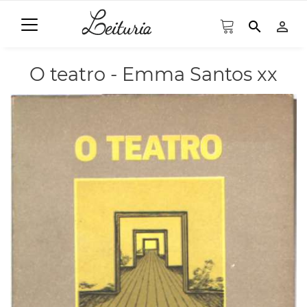
search
person_outline
O teatro - Emma Santos xx