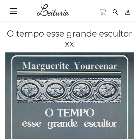
search
person_outline
O tempo esse grande escultor
xx