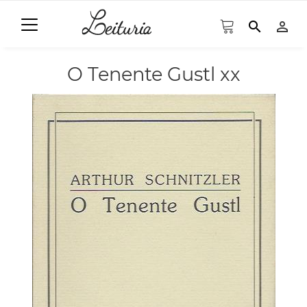
search
person_outline
O Tenente Gustl xx