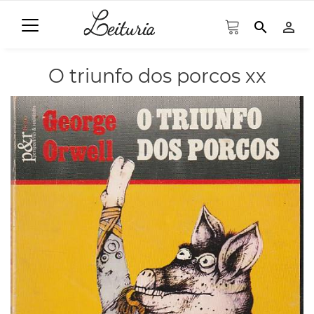
search
person_outline
O triunfo dos porcos xx