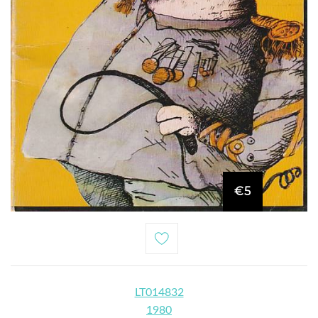
€5
LT014832
1980