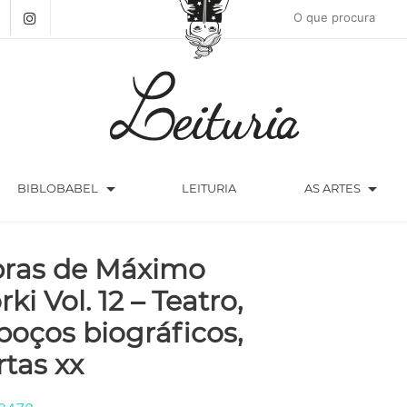
arrow_drop_down
arrow_drop_down
BIBLOBABEL
LEITURIA
AS ARTES
ras de Máximo
rki Vol. 12 – Teatro,
boços biográficos,
rtas xx