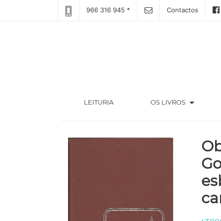
966 316 945 *
Contactos
arrow_drop_down
(CURRENT)
LEITURIA
OS LIVROS
Ob
Go
es
ca