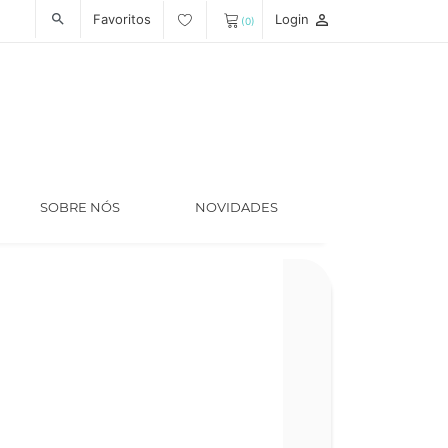
Favoritos
Login
person_outline
search
(0)
SOBRE NÓS
NOVIDADES
Ano
1980
Tradutor
Daniel Gonçal
Código
LT008473