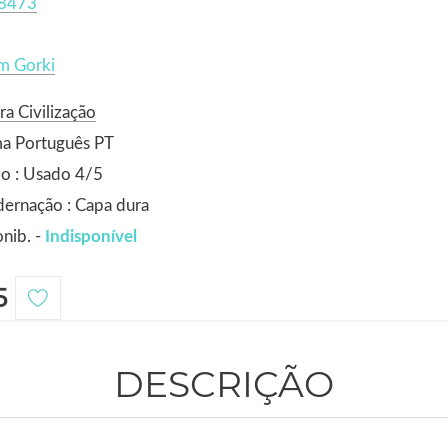
8473
m Gorki
ra Civilização
ma Português PT
o : Usado 4/5
ernação : Capa dura
nib. -
Indisponível
5
DESCRIÇÃO