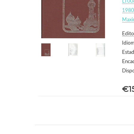
LT00
1980
Maxi
Edito
Idio
Estad
Encad
Dispo
€1