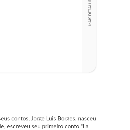
MAIS DETALHES
Detalhes físico
Dimensões
16,00 x 25,00 x
Nº Páginas
432
seus contos, Jorge Luis Borges, nasceu
e, escreveu seu primeiro conto "La