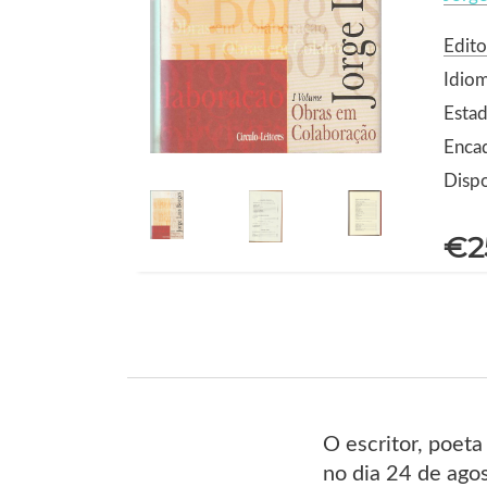
Edito
Idio
Estad
Encad
Dispo
€2
O escritor, poet
no dia 24 de ago