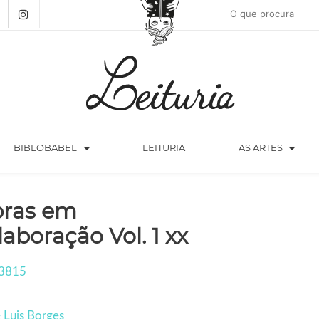
arrow_drop_down
arrow_drop_down
BIBLOBABEL
LEITURIA
AS ARTES
ras em
laboração Vol. 1 xx
3815
 Luis Borges