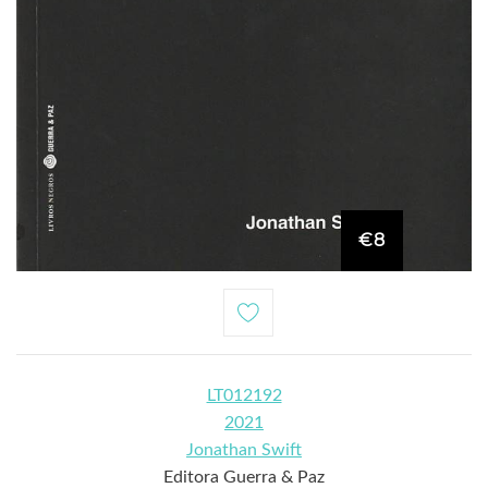
€8
LT012192
2021
Jonathan Swift
Editora Guerra & Paz