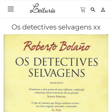
search
person_outline
Os detectives selvagens xx