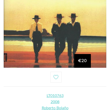
€20
LT010763
2008
Roberto Bolaño