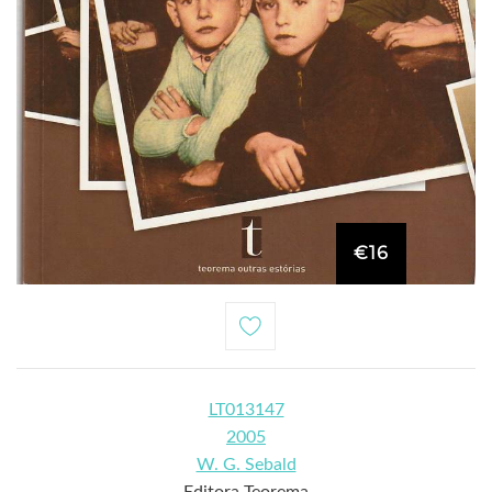
€16
LT013147
2005
W. G. Sebald