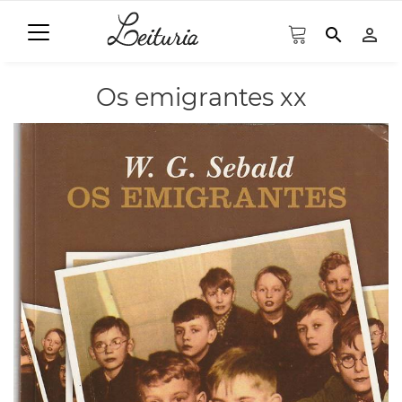
search
person_outline
Os emigrantes xx