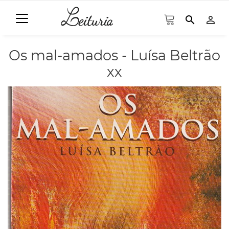
search
person_outline
Os mal-amados - Luísa Beltrão
xx