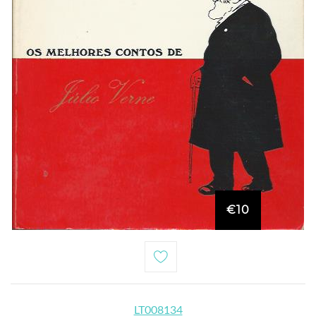
€10
LT008134