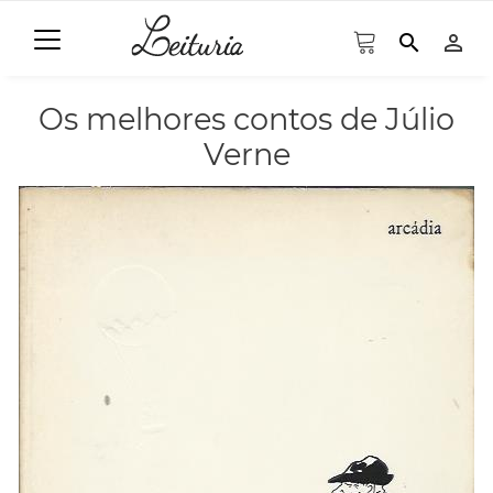
search
person_outline
Os melhores contos de Júlio
Verne