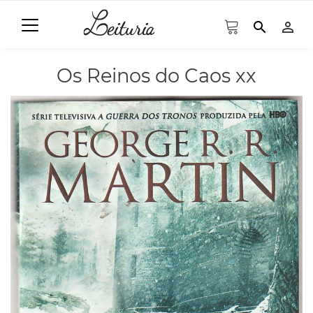
search
person_outline
Os Reinos do Caos xx