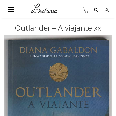
search
person_outline
Outlander – A viajante xx