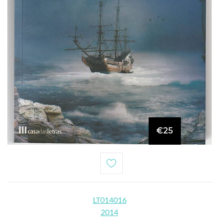
€25
LT014016
2014